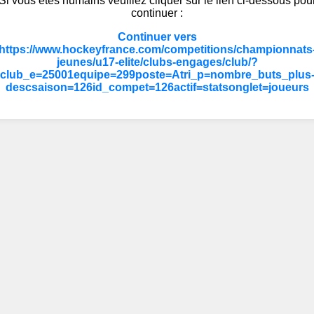
Si vous êtes humains veuillez cliquer sur le lien ci-dessous pou
continuer :
Continuer vers
https://www.hockeyfrance.com/competitions/championnats
jeunes/u17-elite/clubs-engages/club/?
club_e=25001equipe=299poste=Atri_p=nombre_buts_plus
descsaison=126id_compet=126actif=statsonglet=joueurs