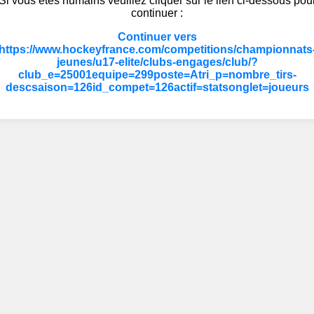
Si vous êtes humains veuillez cliquer sur le lien ci-dessous pou
continuer :
Continuer vers
https://www.hockeyfrance.com/competitions/championnats
jeunes/u17-elite/clubs-engages/club/?
club_e=25001equipe=299poste=Atri_p=nombre_tirs-
descsaison=126id_compet=126actif=statsonglet=joueurs