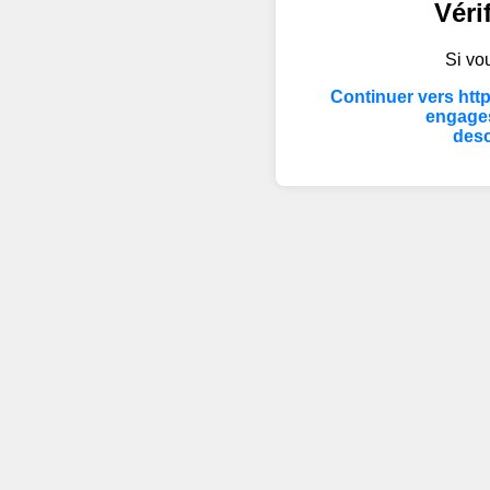
Véri
Si vou
Continuer vers htt
engage
desc