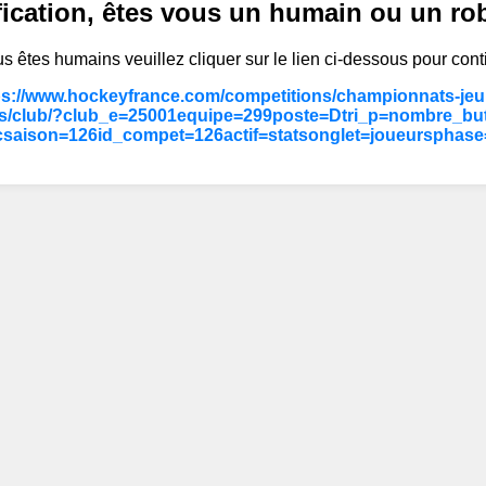
fication, êtes vous un humain ou un ro
s êtes humains veuillez cliquer sur le lien ci-dessous pour cont
ps://www.hockeyfrance.com/competitions/championnats-jeun
s/club/?club_e=25001equipe=299poste=Dtri_p=nombre_but
saison=126id_compet=126actif=statsonglet=joueursphas