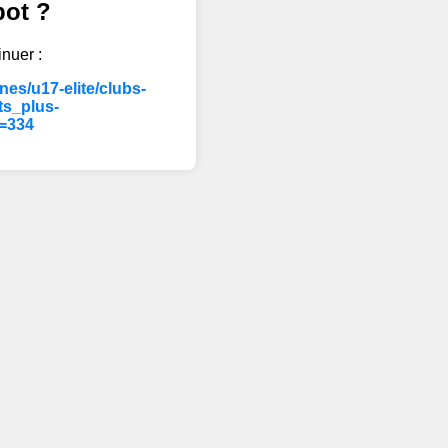
bot ?
inuer :
es/u17-elite/clubs-
s_plus-
e=334