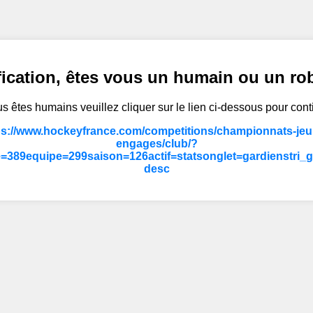
fication, êtes vous un humain ou un ro
s êtes humains veuillez cliquer sur le lien ci-dessous pour cont
ps://www.hockeyfrance.com/competitions/championnats-jeun
engages/club/?
=389equipe=299saison=126actif=statsonglet=gardienstri_
desc