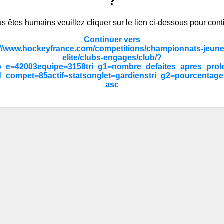
?
s êtes humains veuillez cliquer sur le lien ci-dessous pour cont
Continuer vers
://www.hockeyfrance.com/competitions/championnats-jeune
elite/clubs-engages/club/?
b_e=42003equipe=3158tri_g1=nombre_defaites_apres_prol
d_compet=85actif=statsonglet=gardienstri_g2=pourcentage_
asc