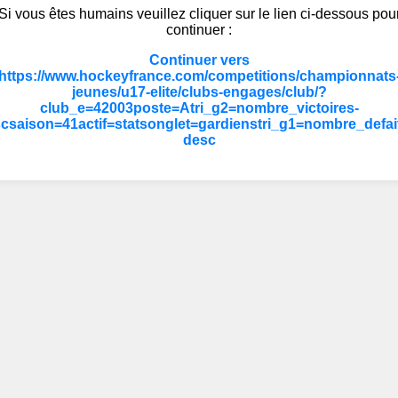
Si vous êtes humains veuillez cliquer sur le lien ci-dessous pou
continuer :
Continuer vers
https://www.hockeyfrance.com/competitions/championnats
jeunes/u17-elite/clubs-engages/club/?
club_e=42003poste=Atri_g2=nombre_victoires-
csaison=41actif=statsonglet=gardienstri_g1=nombre_defai
desc