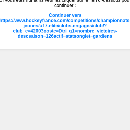
Si vous êtes humains veuillez cliquer sur le lien ci-dessous pou
continuer :
Continuer vers
https://www.hockeyfrance.com/competitions/championnats
jeunes/u17-elite/clubs-engages/club/?
club_e=42003poste=Dtri_g1=nombre_victoires-
descsaison=126actif=statsonglet=gardiens