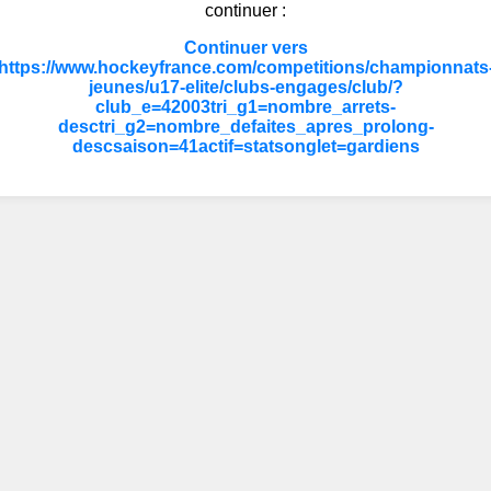
continuer :
Continuer vers
https://www.hockeyfrance.com/competitions/championnats
jeunes/u17-elite/clubs-engages/club/?
club_e=42003tri_g1=nombre_arrets-
desctri_g2=nombre_defaites_apres_prolong-
descsaison=41actif=statsonglet=gardiens