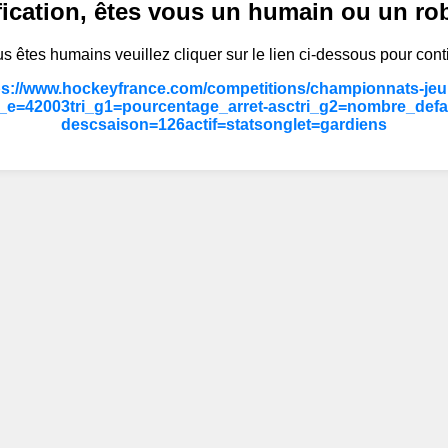
fication, êtes vous un humain ou un ro
s êtes humains veuillez cliquer sur le lien ci-dessous pour cont
ps://www.hockeyfrance.com/competitions/championnats-jeun
_e=42003tri_g1=pourcentage_arret-asctri_g2=nombre_defa
descsaison=126actif=statsonglet=gardiens