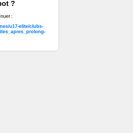
bot ?
inuer :
es/u17-elite/clubs-
ites_apres_prolong-