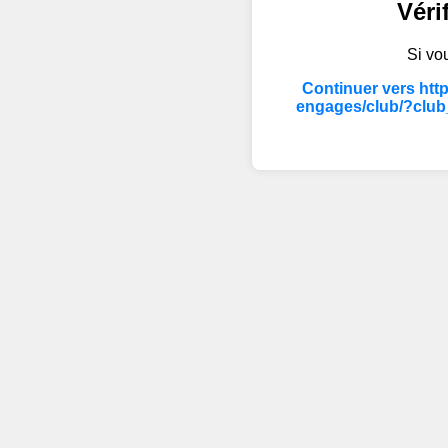
Véri
Si vou
Continuer vers htt
engages/club/?club