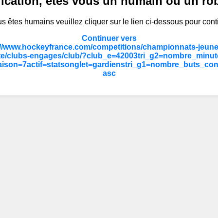
fication, êtes vous un humain ou un ro
s êtes humains veuillez cliquer sur le lien ci-dessous pour cont
Continuer vers
://www.hockeyfrance.com/competitions/championnats-jeune
ite/clubs-engages/club/?club_e=42003tri_g2=nombre_minut
ison=7actif=statsonglet=gardienstri_g1=nombre_buts_co
asc