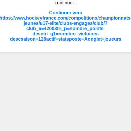
continuer :
Continuer vers
https://www.hockeyfrance.com/competitions/championnats
jeunes/u17-elite/clubs-engages/club/?
club_e=42003tri_p=nombre_points-
desctri_g1=nombre_victoires-
descsaison=126actif=statsposte=Aonglet=joueurs