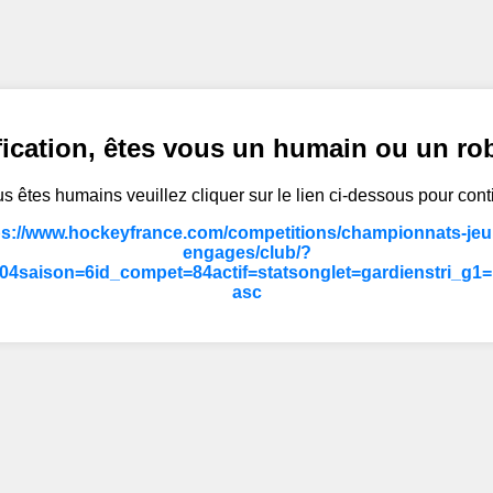
fication, êtes vous un humain ou un ro
s êtes humains veuillez cliquer sur le lien ci-dessous pour cont
ps://www.hockeyfrance.com/competitions/championnats-jeun
engages/club/?
04saison=6id_compet=84actif=statsonglet=gardienstri_g
asc