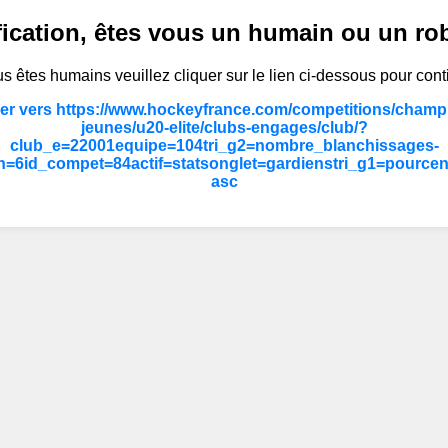
fication, êtes vous un humain ou un ro
s êtes humains veuillez cliquer sur le lien ci-dessous pour cont
er vers https://www.hockeyfrance.com/competitions/champ
jeunes/u20-elite/clubs-engages/club/?
club_e=22001equipe=104tri_g2=nombre_blanchissages-
=6id_compet=84actif=statsonglet=gardienstri_g1=pourcen
asc