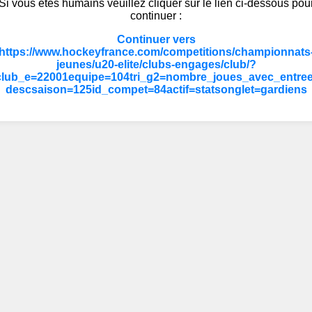
Si vous êtes humains veuillez cliquer sur le lien ci-dessous pou
continuer :
Continuer vers
https://www.hockeyfrance.com/competitions/championnats
jeunes/u20-elite/clubs-engages/club/?
club_e=22001equipe=104tri_g2=nombre_joues_avec_entree
descsaison=125id_compet=84actif=statsonglet=gardiens