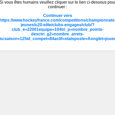
Si vous êtes humains veuillez cliquer sur le lien ci-dessous pou
continuer :
Continuer vers
https://www.hockeyfrance.com/competitions/championnats
jeunes/u20-elite/clubs-engages/club/?
club_e=22001equipe=104tri_p=nombre_points-
desctri_g2=nombre_arrets-
scsaison=125id_compet=84actif=statsposte=Aonglet=joue