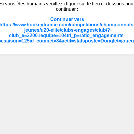
Si vous êtes humains veuillez cliquer sur le lien ci-dessous pou
continuer :
Continuer vers
https://www.hockeyfrance.com/competitions/championnats
jeunes/u20-elite/clubs-engages/club/?
club_e=22001equipe=104tri_p=ratio_engagements-
scsaison=125id_compet=84actif=statsposte=Donglet=joueu