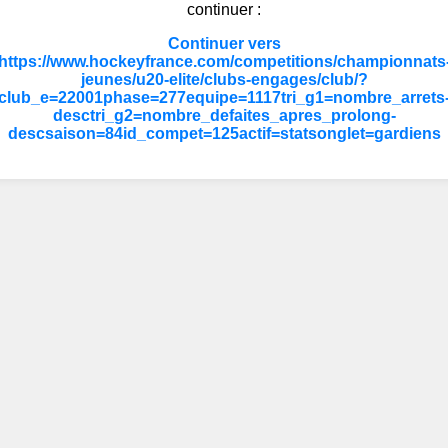
continuer :
Continuer vers
https://www.hockeyfrance.com/competitions/championnats
jeunes/u20-elite/clubs-engages/club/?
club_e=22001phase=277equipe=1117tri_g1=nombre_arrets
desctri_g2=nombre_defaites_apres_prolong-
descsaison=84id_compet=125actif=statsonglet=gardiens