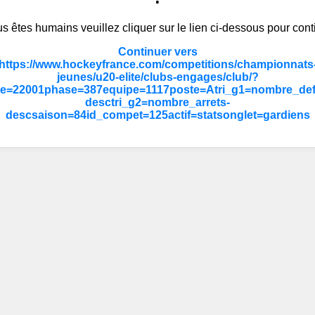
s êtes humains veuillez cliquer sur le lien ci-dessous pour cont
Continuer vers
https://www.hockeyfrance.com/competitions/championnats
jeunes/u20-elite/clubs-engages/club/?
_e=22001phase=387equipe=1117poste=Atri_g1=nombre_defa
desctri_g2=nombre_arrets-
descsaison=84id_compet=125actif=statsonglet=gardiens