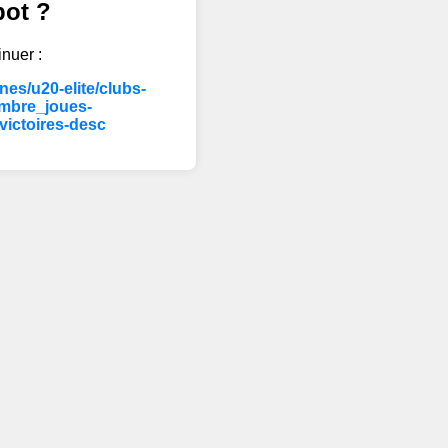
bot ?
inuer :
es/u20-elite/clubs-
mbre_joues-
ictoires-desc