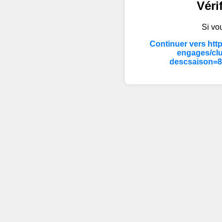
Véri
Si vou
Continuer vers htt
engages/cl
descsaison=8