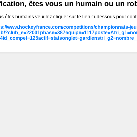
fication, êtes vous un humain ou un ro
s êtes humains veuillez cliquer sur le lien ci-dessous pour cont
ps://www.hockeyfrance.com/competitions/championnats-jeun
ub/?club_e=22001phase=387equipe=1117poste=Atri_g1=no
4id_compet=125actif=statsonglet=gardienstri_g2=nombre_v