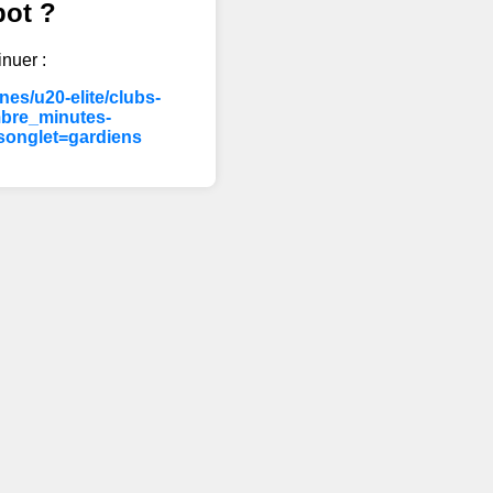
bot ?
inuer :
es/u20-elite/clubs-
bre_minutes-
songlet=gardiens