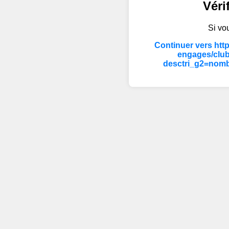
Véri
Si vou
Continuer vers htt
engages/clu
desctri_g2=nomb