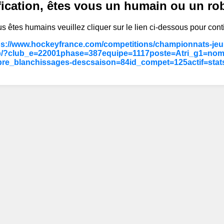
fication, êtes vous un humain ou un ro
s êtes humains veuillez cliquer sur le lien ci-dessous pour cont
ps://www.hockeyfrance.com/competitions/championnats-jeun
b/?club_e=22001phase=387equipe=1117poste=Atri_g1=nom
re_blanchissages-descsaison=84id_compet=125actif=stat