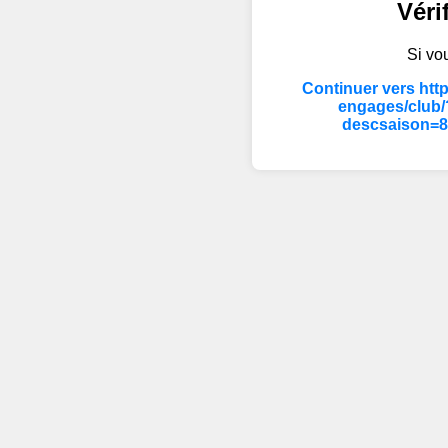
Véri
Si vou
Continuer vers htt
engages/club
descsaison=8