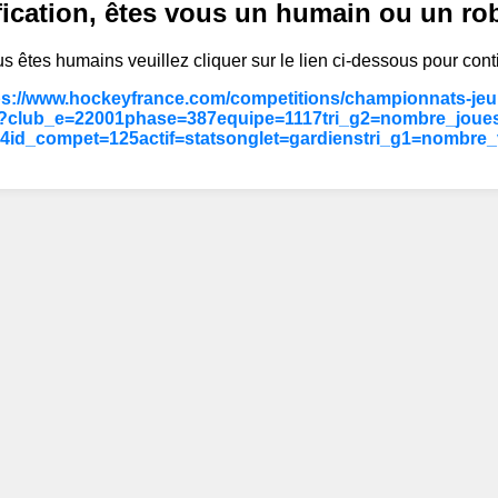
fication, êtes vous un humain ou un ro
s êtes humains veuillez cliquer sur le lien ci-dessous pour cont
ps://www.hockeyfrance.com/competitions/championnats-jeun
/?club_e=22001phase=387equipe=1117tri_g2=nombre_joues
4id_compet=125actif=statsonglet=gardienstri_g1=nombre_v