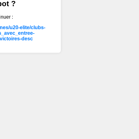
bot ?
inuer :
es/u20-elite/clubs-
_avec_entree-
ictoires-desc