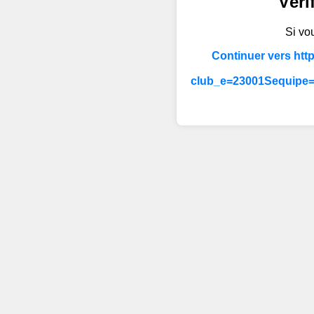
Véri
Si vou
Continuer vers htt
club_e=23001Sequipe=