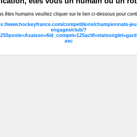
fication, êtes vous un humain ou un ro
s êtes humains veuillez cliquer sur le lien ci-dessous pour cont
ps://www.hockeyfrance.com/competitions/championnats-jeun
engages/club/?
255poste=Asaison=6id_compet=125actif=statsonglet=gard
asc