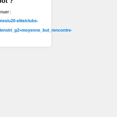
bot ?
inuer :
es/u20-elite/clubs-
ienstri_g2=moyenne_but_rencontre-