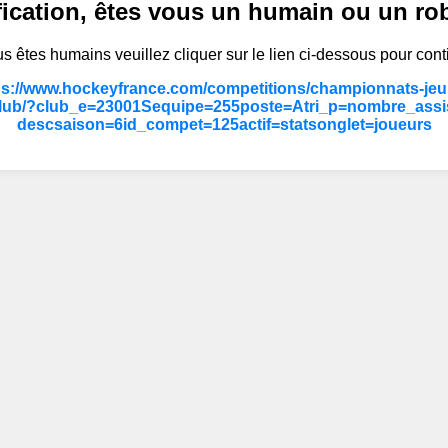
fication, êtes vous un humain ou un ro
s êtes humains veuillez cliquer sur le lien ci-dessous pour cont
ps://www.hockeyfrance.com/competitions/championnats-jeun
lub/?club_e=23001Sequipe=255poste=Atri_p=nombre_assi
descsaison=6id_compet=125actif=statsonglet=joueurs