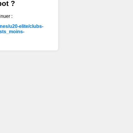
bot ?
inuer :
es/u20-elite/clubs-
sts_moins-