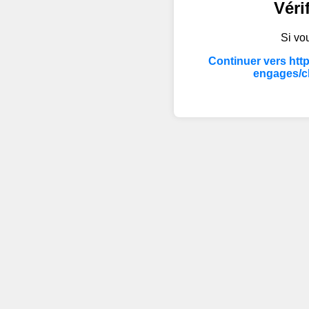
Véri
Si vou
Continuer vers htt
engages/c