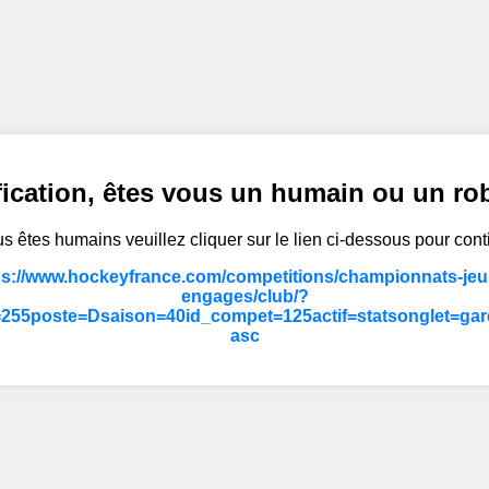
fication, êtes vous un humain ou un ro
s êtes humains veuillez cliquer sur le lien ci-dessous pour cont
ps://www.hockeyfrance.com/competitions/championnats-jeun
engages/club/?
55poste=Dsaison=40id_compet=125actif=statsonglet=gard
asc