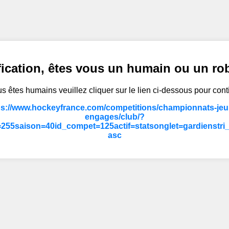
fication, êtes vous un humain ou un ro
s êtes humains veuillez cliquer sur le lien ci-dessous pour cont
ps://www.hockeyfrance.com/competitions/championnats-jeun
engages/club/?
55saison=40id_compet=125actif=statsonglet=gardienstri
asc