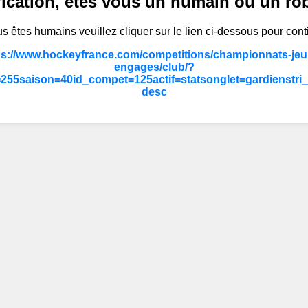
fication, êtes vous un humain ou un ro
s êtes humains veuillez cliquer sur le lien ci-dessous pour cont
ps://www.hockeyfrance.com/competitions/championnats-jeun
engages/club/?
255saison=40id_compet=125actif=statsonglet=gardienstr
desc