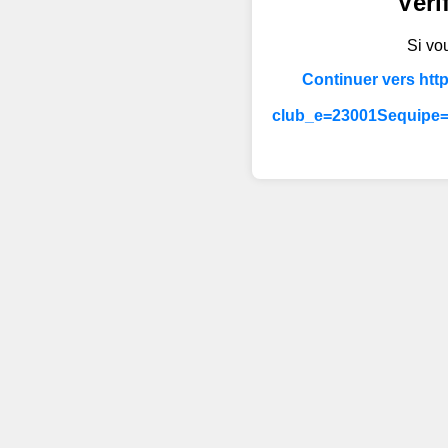
Véri
Si vou
Continuer vers htt
club_e=23001Sequipe=