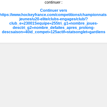
continuer :
Continuer vers
https://www.hockeyfrance.com/competitions/championnats
jeunes/u20-elite/clubs-engages/club/?
club_e=23001Sequipe=255tri_g1=nombre_joues-
desctri_g2=nombre_defaites_apres_prolong-
descsaison=40id_compet=125actif=statsonglet=gardiens