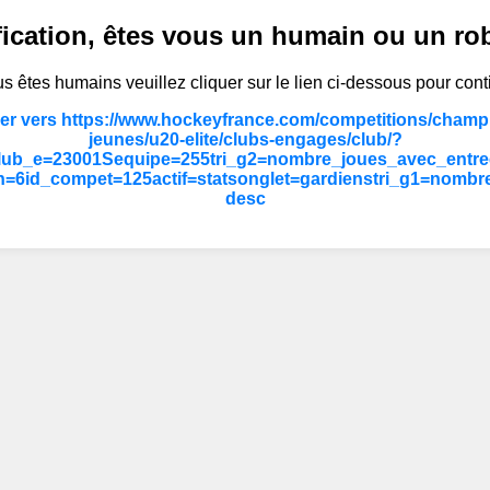
fication, êtes vous un humain ou un ro
s êtes humains veuillez cliquer sur le lien ci-dessous pour cont
er vers https://www.hockeyfrance.com/competitions/champ
jeunes/u20-elite/clubs-engages/club/?
lub_e=23001Sequipe=255tri_g2=nombre_joues_avec_entre
=6id_compet=125actif=statsonglet=gardienstri_g1=nombre
desc