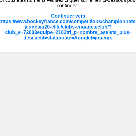
Si vous êtes humains veuillez cliquer sur le lien ci-dessous pou
continuer :
Continuer vers
https://www.hockeyfrance.com/competitions/championnats
jeunes/u20-elite/clubs-engages/club/?
club_e=72003equipe=2102tri_p=nombre_assists_plus-
descactif=statsposte=Aonglet=joueurs