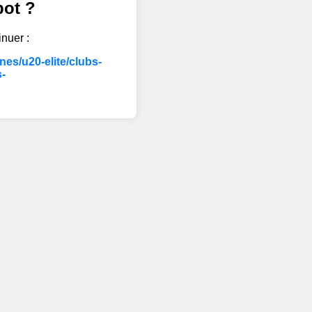
bot ?
inuer :
es/u20-elite/clubs-
-