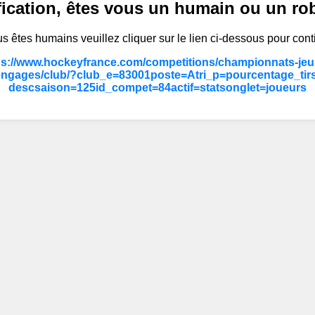
fication, êtes vous un humain ou un ro
s êtes humains veuillez cliquer sur le lien ci-dessous pour cont
ps://www.hockeyfrance.com/competitions/championnats-jeun
engages/club/?club_e=83001poste=Atri_p=pourcentage_tirs
descsaison=125id_compet=84actif=statsonglet=joueurs