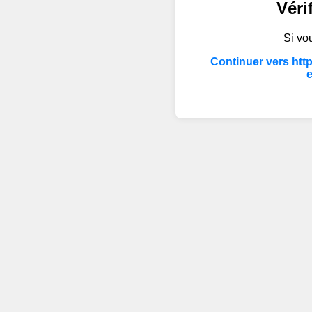
Véri
Si vou
Continuer vers htt