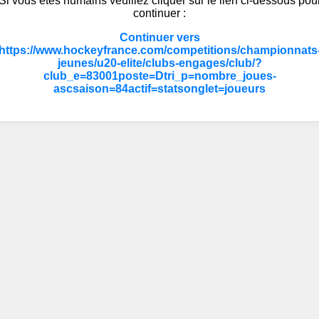
Si vous êtes humains veuillez cliquer sur le lien ci-dessous pou
continuer :
Continuer vers
https://www.hockeyfrance.com/competitions/championnats
jeunes/u20-elite/clubs-engages/club/?
club_e=83001poste=Dtri_p=nombre_joues-
ascsaison=84actif=statsonglet=joueurs