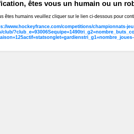
fication, êtes vous un humain ou un ro
s êtes humains veuillez cliquer sur le lien ci-dessous pour cont
ps://www.hockeyfrance.com/competitions/championnats-jeun
/club/?club_e=93006Sequipe=1490tri_g2=nombre_buts_c
aison=125actif=statsonglet=gardienstri_g1=nombre_joues