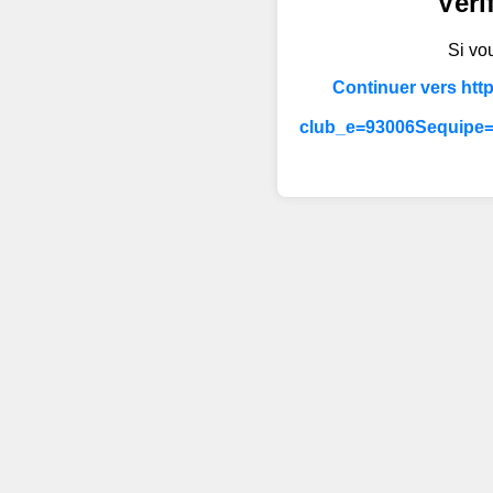
Véri
Si vou
Continuer vers htt
club_e=93006Sequipe=3