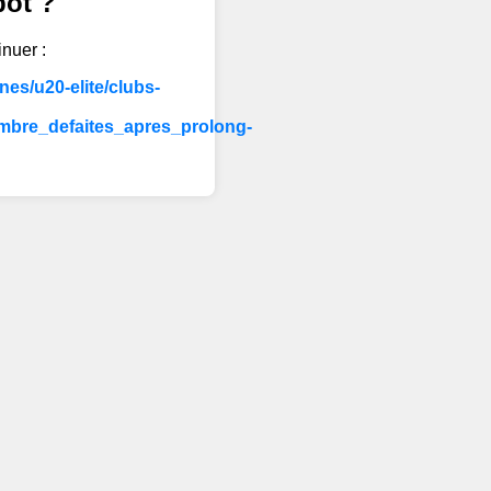
bot ?
inuer :
es/u20-elite/clubs-
mbre_defaites_apres_prolong-