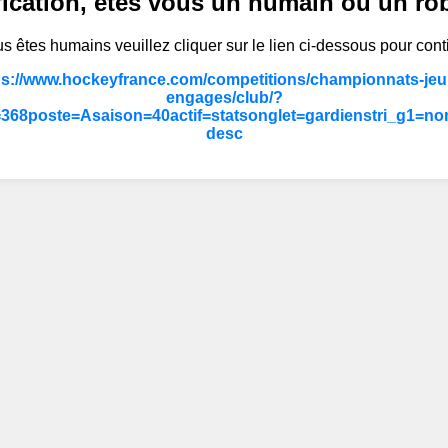
fication, êtes vous un humain ou un ro
s êtes humains veuillez cliquer sur le lien ci-dessous pour cont
ps://www.hockeyfrance.com/competitions/championnats-jeun
engages/club/?
68poste=Asaison=40actif=statsonglet=gardienstri_g1=no
desc