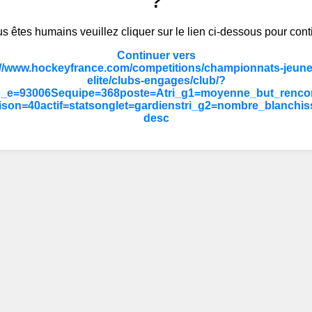
?
s êtes humains veuillez cliquer sur le lien ci-dessous pour cont
Continuer vers
://www.hockeyfrance.com/competitions/championnats-jeune
elite/clubs-engages/club/?
b_e=93006Sequipe=368poste=Atri_g1=moyenne_but_rencon
ison=40actif=statsonglet=gardienstri_g2=nombre_blanchis
desc