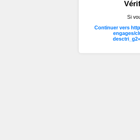
Véri
Si vou
Continuer vers htt
engages/cl
desctri_g2