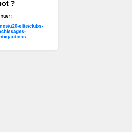
bot ?
inuer :
es/u20-elite/clubs-
nchissages-
et=gardiens