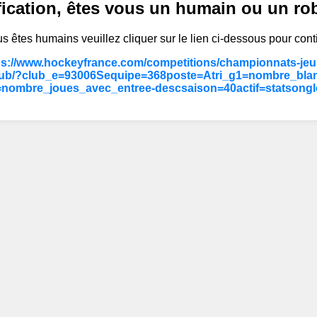
fication, êtes vous un humain ou un ro
s êtes humains veuillez cliquer sur le lien ci-dessous pour cont
ps://www.hockeyfrance.com/competitions/championnats-jeun
ub/?club_e=93006Sequipe=368poste=Atri_g1=nombre_bla
=nombre_joues_avec_entree-descsaison=40actif=statsongl