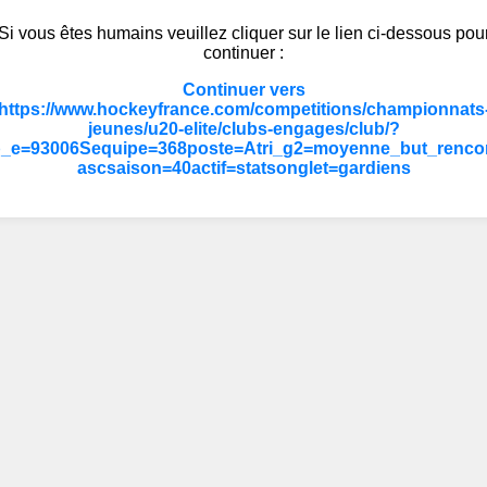
Si vous êtes humains veuillez cliquer sur le lien ci-dessous pou
continuer :
Continuer vers
https://www.hockeyfrance.com/competitions/championnats
jeunes/u20-elite/clubs-engages/club/?
b_e=93006Sequipe=368poste=Atri_g2=moyenne_but_rencon
ascsaison=40actif=statsonglet=gardiens