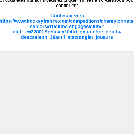
Si vous êtes humains veuillez cliquer sur le lien ci-dessous pou
continuer :
Continuer vers
https://www.hockeyfrance.com/competitions/championnats
seniors/d1/clubs-engages/club/?
club_e=22001Sphase=104tri_p=nombre_points-
descsaison=36actif=statsonglet=joueurs