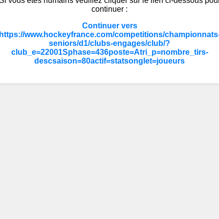
Si vous êtes humains veuillez cliquer sur le lien ci-dessous pou
continuer :
Continuer vers
https://www.hockeyfrance.com/competitions/championnats
seniors/d1/clubs-engages/club/?
club_e=22001Sphase=436poste=Atri_p=nombre_tirs-
descsaison=80actif=statsonglet=joueurs