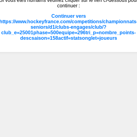
Si vous êtes humains veuillez cliquer sur le lien ci-dessous pou
continuer :
Continuer vers
https://www.hockeyfrance.com/competitions/championnats
seniors/d1/clubs-engages/club/?
club_e=25001phase=500equipe=296tri_p=nombre_points-
descsaison=158actif=statsonglet=joueurs