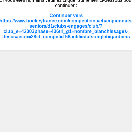
Si vous êtes humains veuillez cliquer sur le lien ci-dessous pou
continuer :
Continuer vers
https://www.hockeyfrance.com/competitions/championnats
seniors/d1/clubs-engages/club/?
club_e=42003phase=436tri_g1=nombre_blanchissages-
descsaison=28id_compet=158actif=statsonglet=gardiens