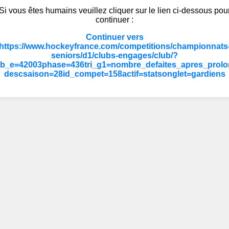
Si vous êtes humains veuillez cliquer sur le lien ci-dessous pou
continuer :
Continuer vers
https://www.hockeyfrance.com/competitions/championnats
seniors/d1/clubs-engages/club/?
ub_e=42003phase=436tri_g1=nombre_defaites_apres_prolo
descsaison=28id_compet=158actif=statsonglet=gardiens