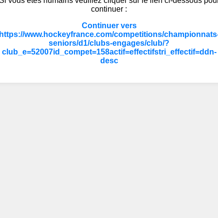
Si vous êtes humains veuillez cliquer sur le lien ci-dessous pou
continuer :
Continuer vers
https://www.hockeyfrance.com/competitions/championnats
seniors/d1/clubs-engages/club/?
club_e=52007id_compet=158actif=effectifstri_effectif=ddn-
desc