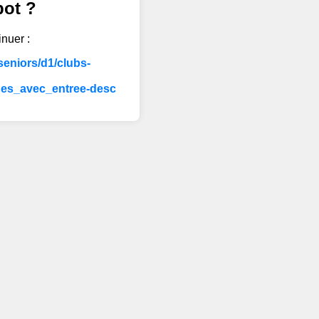
bot ?
inuer :
eniors/d1/clubs-
ues_avec_entree-desc