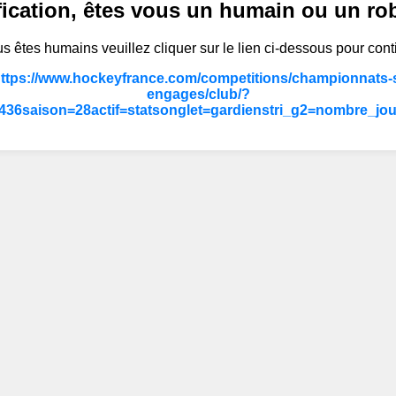
fication, êtes vous un humain ou un ro
s êtes humains veuillez cliquer sur le lien ci-dessous pour cont
https://www.hockeyfrance.com/competitions/championnats-s
engages/club/?
36saison=28actif=statsonglet=gardienstri_g2=nombre_jo