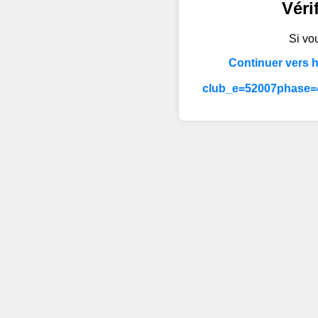
Véri
Si vou
Continuer vers 
club_e=52007phase=4