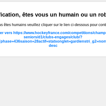
fication, êtes vous un humain ou un ro
s êtes humains veuillez cliquer sur le lien ci-dessous pour cont
er vers https://www.hockeyfrance.com/competitions/champ
seniors/d1/clubs-engages/club/?
phase=436saison=28actif=statsonglet=gardienstri_g2=no
desc