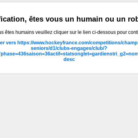
fication, êtes vous un humain ou un ro
s êtes humains veuillez cliquer sur le lien ci-dessous pour cont
er vers https://www.hockeyfrance.com/competitions/champ
seniors/d1/clubs-engages/club/?
phase=436saison=36actif=statsonglet=gardienstri_g2=no
desc