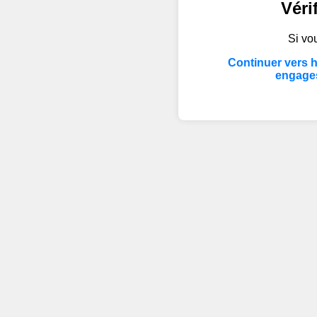
Véri
Si vou
Continuer vers 
engage