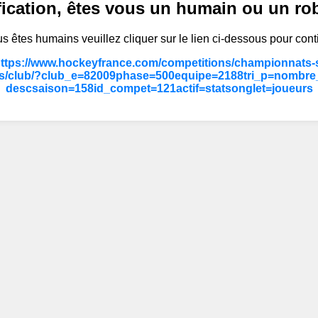
fication, êtes vous un humain ou un ro
s êtes humains veuillez cliquer sur le lien ci-dessous pour cont
https://www.hockeyfrance.com/competitions/championnats-s
s/club/?club_e=82009phase=500equipe=2188tri_p=nombre_
descsaison=158id_compet=121actif=statsonglet=joueurs