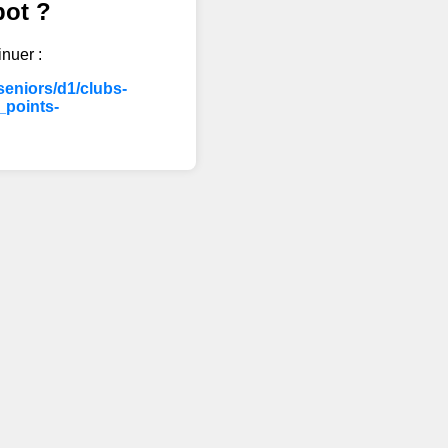
bot ?
inuer :
eniors/d1/clubs-
points-