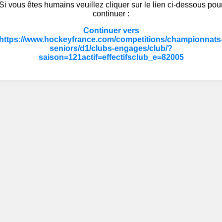
Si vous êtes humains veuillez cliquer sur le lien ci-dessous pou
continuer :
Continuer vers
https://www.hockeyfrance.com/competitions/championnats
seniors/d1/clubs-engages/club/?
saison=121actif=effectifsclub_e=82005