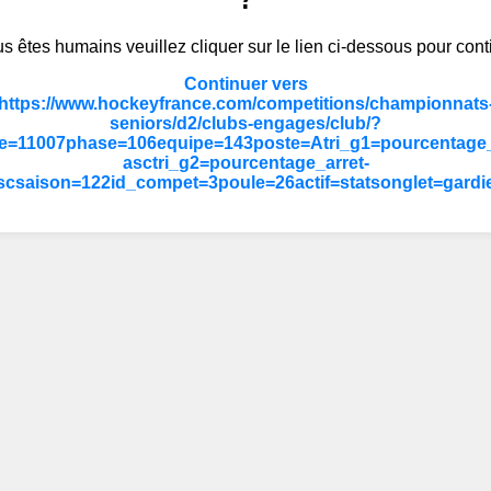
s êtes humains veuillez cliquer sur le lien ci-dessous pour cont
Continuer vers
https://www.hockeyfrance.com/competitions/championnats
seniors/d2/clubs-engages/club/?
e=11007phase=106equipe=143poste=Atri_g1=pourcentage_
asctri_g2=pourcentage_arret-
scsaison=122id_compet=3poule=26actif=statsonglet=gardi