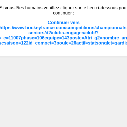
Si vous êtes humains veuillez cliquer sur le lien ci-dessous pou
continuer :
Continuer vers
https://www.hockeyfrance.com/competitions/championnats
seniors/d2/clubs-engages/club/?
b_e=11007phase=106equipe=143poste=Atri_g2=nombre_arr
scsaison=122id_compet=3poule=26actif=statsonglet=gardi