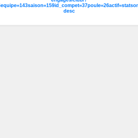
equipe=143saison=159id_compet=37poule=26actif=statson
desc